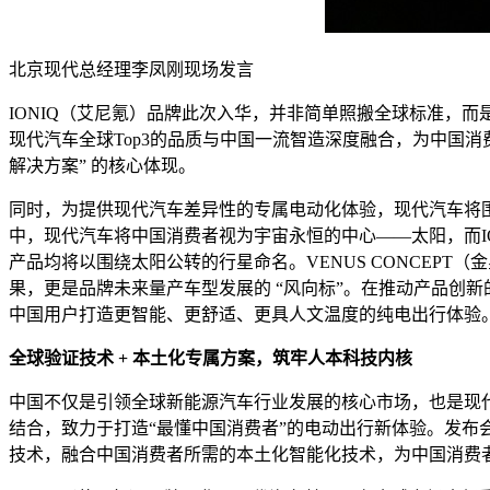
北京现代总经理李凤刚现场发言
IONIQ（艾尼氪）品牌此次入华，并非简单照搬全球标准，而是
现代汽车全球Top3的品质与中国一流智造深度融合，为中国消
解决方案” 的核心体现。
同时，为提供现代汽车差异性的专属电动化体验，现代汽车将围绕品牌
中，现代汽车将中国消费者视为宇宙永恒的中心——太阳，而I
产品均将以围绕太阳公转的行星命名。VENUS CONCEPT（金
果，更是品牌未来量产车型发展的 “风向标”。在推动产品创
中国用户打造更智能、更舒适、更具人文温度的纯电出行体验
全球验证技术 + 本土化专属方案，筑牢人本科技内核
中国不仅是引领全球新能源汽车行业发展的核心市场，也是现
结合，致力于打造“最懂中国消费者”的电动出行新体验。发布会
技术，融合中国消费者所需的本土化智能化技术，为中国消费