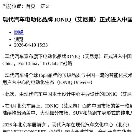
当前位置：
首页
―
正文
​现代汽车电动化品牌 IONIQ（艾尼氪）正式进入中国 ​ 
网络
浏览
2026-04-10 15:33
- 现代汽车宣布旗下电动化品牌IONIQ（艾尼氪）正式进入中
China，For China，To Global”战略
- 现代汽车将全球Top3品牌的顶级品质与中国一流的智能
用户为中心的电动化生态（IONIQ Universe）
- 此次，由现代汽车中国本土设计中心主导设计的IONIQ（艾尼氪
- 在4月北京车展上，IONIQ（艾尼氪）面向中国市场的第一
陆续推出涵盖中、大型细分市场，SUV和轿跑车身形式的纯电
2026 年北京车展前夕 ，现代汽车在现代汽车文化中心（北京）
与EARTH CONCEPT（地球）同步全球首发，全面开启在华电动化