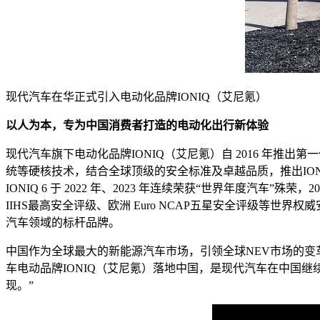
现代汽车在华正式引入电动化品牌IONIQ（艾尼氪）
以人为本，专为中国消费者打造的电动化出行新体验
现代汽车旗下电动化品牌IONIQ（艾尼氪）自 2016 年推出
统等硬核技术，结合全球顶级的安全标准及卓越品质，推出IONIQ 
IONIQ 6 于 2022 年、2023 年连续荣获“世界年度汽车
IIHS最高安全评级、欧洲 Euro NCAP五星安全评级等世
汽车领域的标杆品牌。
中国作为全球最大的新能源汽车市场，引领全球NEV市场的
车电动品牌IONIQ（艾尼氪）落地中国，是现代汽车在中国
现。”