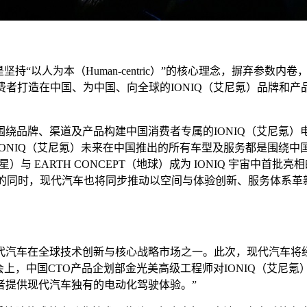
坚持“以人为本（Human-centric）”的核心理念，摒弃参
费者打造在中国、为中国、向全球的IONIQ（艾尼氪）品牌和产
、渠道及产品构建中国消费者专属的IONIQ（艾尼氪）电动化生态—
ONIQ（艾尼氪）未来在中国推出的所有车型及服务都是围绕中国
星）与 EARTH CONCEPT（地球）成为 IONIQ 宇宙中
新的同时，现代汽车也将同步推动以空间与体验创新、服务体系革新
。
代汽车在全球技术创新与核心战略市场之一。此次，现代汽车将
上，中国CTO产品企划部金光美高级工程师对IONIQ（艾尼
者提供现代汽车独有的电动化驾驶体验。”