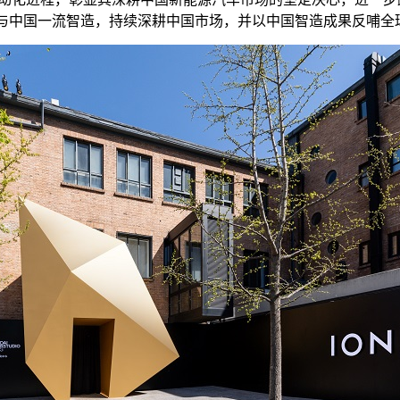
品质与中国一流智造，持续深耕中国市场，并以中国智造成果反哺全