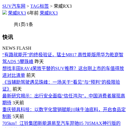
SUV汽车网
>
TAG标签
> 荣威RX3
荣威RX3
6年前
荣威RX3
共1页/1条
快讯
NEWS FLASH
“有路就能开”的终极验证，猛士M817 高性能版用华为乾崑智
驾ADS 5攀珠峰
昨天
想找丰田RAV4荣放平替的SUV推荐？这台刚上市的车值得放
进对比清单
前天
《当辅助驾驶遇见珠峰：一场关于“看见”与“预判”的极限验
证》
前天
最新研究揭示：出行安全面临“信任鸿沟”，中国消费者展现高
期待
3天前
重庆顿具科技：以数字化营销赋能川味牛油底料，开启食品定
制新
5天前
705km！江铃集团新能源易至汽车羿驰05 705MAX神行版的