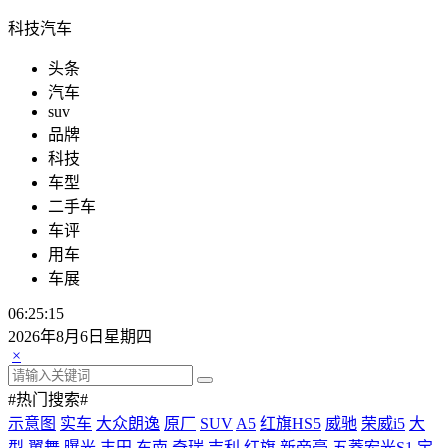
科技汽车
头条
汽车
suv
品牌
科技
车型
二手车
车评
用车
车展
06:25:15
2026年8月6日星期四
×
#热门搜索#
示意图
实车
大众朗逸
原厂
SUV
A5
红旗HS5
威驰
荣威i5
大
型
翼舞
曝光
丰田
东南
奇瑞
吉利
红旗
新帝豪
五菱宏光S1
宝