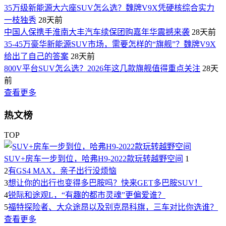
35万级新能源大六座SUV怎么选？魏牌V9X凭硬核综合实力
一枝独秀
28天前
中国人保携手淮南大丰汽车续保团购嘉年华震撼来袭
28天前
35-45万豪华新能源SUV市场，需要怎样的“旗舰”？魏牌V9X
给出了自己的答案
28天前
800V平台SUV怎么选？2026年这几款旗舰值得重点关注
28天
前
查看更多
热文榜
TOP
SUV+房车一步到位，哈弗H9-2022款玩转越野空间
1
2
有GS4 MAX，亲子出行没烦恼
3
想让你的出行也变得多巴胺吗？快来GET多巴胺SUV！
4
锐际和途观L，“有趣的都市灵魂”更偏爱谁？
5
福特探险者、大众途昂以及别克昂科旗，三车对比你选谁？
查看更多