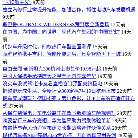
“长续航主义”
8天前
独立汽修行业需提升技能、加强合作，抓住电动汽车发展机遇
9天前
斯巴鲁OUTBACK WILDERNESS荒野版全新登场
12天前
在中国、为中国、向世界：现代汽车集团的“中国答案”
14天
前
代步车升级时代，四款热门车型全面测评
15天前
面壁智能携手吉利：智能座舱之后，具身智能再下一城
16天
前
自由去闯 全新坦克300杭州上市售价19.98万起
16天前
中国人保携手承德庞大之星奔驰汽车嘉年华
19天前
没实车没试驾 老卡友看直播盲订顶配奥铃极电
19天前
把越野玩成生活，全新坦克300定档7月19日杭州上市
22天前
​把车变成潮玩？德国拓弗 x 劳尔色彩，让IP上车的正确打开方
式
27天前
从保车到保电：车电分离正在改写新能源车险规则？
28天前
鸿蒙智行三车齐亮相，华为智擎助力驾乘体验革新
28天前
布雷博与春风动力宣布建立长期战略合作伙伴关系
28天前
现代汽车携Atlas亮相2026世界杯，开创赛场应用先河
28天前