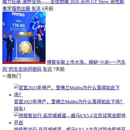
膜力狂飙·潮炸全场——圣佳燃爆 2026 苏州 GT Show 高性能
美学强势出圈
车讯
6天前
博泰车联上市大涨，揭秘“小米+一汽东
风”的生态协同密码
车讯
7天前
一周热门
官宣2023年停产，雪佛兰Malibu为什么落得如此下场？
纯车
1
悦极智出行 品京城威道—威马EX5-Z北京试驾会即将开