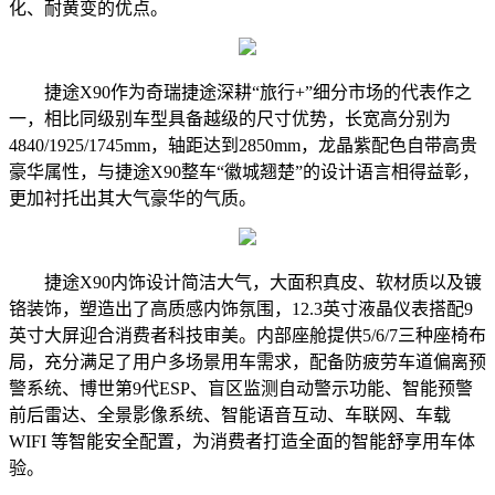
化、耐黄变的优点。
捷途X90作为奇瑞捷途深耕“旅行+”细分市场的代表作之
一，相比同级别车型具备越级的尺寸优势，长宽高分别为
4840/1925/1745mm，轴距达到2850mm，龙晶紫配色自带高贵
豪华属性，与捷途X90整车“徽城翘楚”的设计语言相得益彰，
更加衬托出其大气豪华的气质。
捷途X90内饰设计简洁大气，大面积真皮、软材质以及镀
铬装饰，塑造出了高质感内饰氛围，12.3英寸液晶仪表搭配9
英寸大屏迎合消费者科技审美。内部座舱提供5/6/7三种座椅布
局，充分满足了用户多场景用车需求，配备防疲劳车道偏离预
警系统、博世第9代ESP、盲区监测自动警示功能、智能预警
前后雷达、全景影像系统、智能语音互动、车联网、车载
WIFI 等智能安全配置，为消费者打造全面的智能舒享用车体
验。