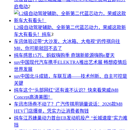
启
电动
2
L2级自动驾驶辅助、全新第二代蓝芯动力，荣威这款新
车大有看头！
纯车
3
车讯
体验过带“大沙发、大冰箱、大电视”的传祺向往
M8，你可能就回不去了
纯车
感恩15万、蚂蚁嗨购季 奇瑞新能源嗨购e夏天
suv中国
现代汽车携手ELEKTRA推出艺术展 畅想疫情后
世界发展
suv中国
北斗成链，车联互通——技术创新、自主可控是
关键
纯车
这个“头部网红”还有谁不认识？快来看荣威iM8
Concept高清美图！
车讯
市场卷不动了？广汽传祺用销量说话：2026款M8
HEV门店爆单，凭实力让消费者掏钱
纯车
江苏蜂巢动力首台EB发动机投产 “长城速度”实力难
挡