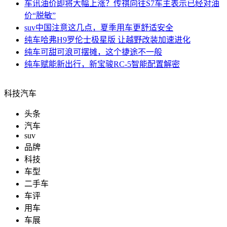
车讯
油价即将大幅上涨？传祺向往S7车主表示已经对油
价“脱敏”
suv中国
注意这几点，夏季用车更舒适安全
纯车
哈弗H9罗伦士极星版 让越野改装加速进化
纯车
可甜可浪可摆摊，这个捷途不一般
纯车
赋能新出行，新宝骏RC-5智能配置解密
科技汽车
头条
汽车
suv
品牌
科技
车型
二手车
车评
用车
车展