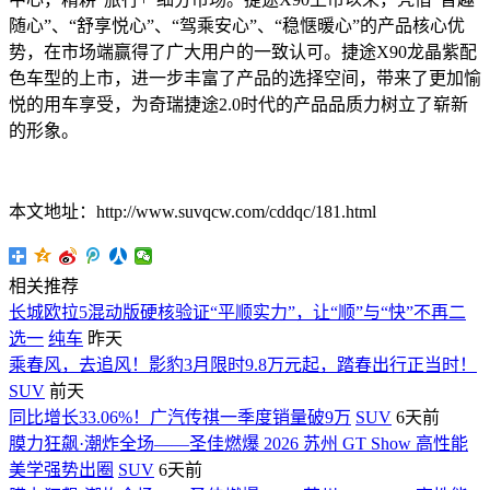
随心”、“舒享悦心”、“驾乘安心”、“稳惬暖心”的产品核心优
势，在市场端赢得了广大用户的一致认可。捷途X90龙晶紫配
色车型的上市，进一步丰富了产品的选择空间，带来了更加愉
悦的用车享受，为奇瑞捷途2.0时代的产品品质力树立了崭新
的形象。
本文地址：http://www.suvqcw.com/cddqc/181.html
相关推荐
长城欧拉5混动版硬核验证“平顺实力”，让“顺”与“快”不再二
选一
纯车
昨天
乘春风，去追风！影豹3月限时9.8万元起，踏春出行正当时！
SUV
前天
同比增长33.06%！广汽传祺一季度销量破9万
SUV
6天前
膜力狂飙·潮炸全场——圣佳燃爆 2026 苏州 GT Show 高性能
美学强势出圈
SUV
6天前