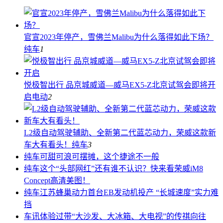
官宣2023年停产，雪佛兰Malibu为什么落得如此下场？
纯车
1
悦极智出行 品京城威道—威马EX5-Z北京试驾会即将开
启
电动
2
L2级自动驾驶辅助、全新第二代蓝芯动力，荣威这款新
车大有看头！
纯车
3
纯车
可甜可浪可摆摊，这个捷途不一般
纯车
这个“头部网红”还有谁不认识？快来看荣威iM8
Concept高清美图！
纯车
江苏蜂巢动力首台EB发动机投产 “长城速度”实力难
挡
车讯
体验过带“大沙发、大冰箱、大电视”的传祺向往