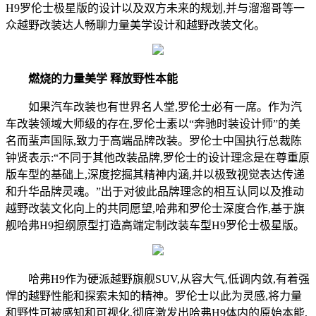
H9罗伦士极星版的设计以及双方未来的规划,并与溜溜哥等一
众越野改装达人畅聊力量美学设计和越野改装文化。
燃烧的力量美学 释放野性本能
如果汽车改装也有世界名人堂,罗伦士必有一席。作为汽
车改装领域大师级的存在,罗伦士素以“奔驰时装设计师”的美
名而蜚声国际,致力于高端品牌改装。罗伦士中国执行总裁陈
钟贤表示:“不同于其他改装品牌,罗伦士的设计理念是在尊重原
版车型的基础上,深度挖掘其精神内涵,并以极致视觉表达传递
和升华品牌灵魂。”出于对彼此品牌理念的相互认同以及推动
越野改装文化向上的共同愿望,哈弗和罗伦士深度合作,基于旗
舰哈弗H9担纲原型打造高端定制改装车型H9罗伦士极星版。
哈弗H9作为硬派越野旗舰SUV,从容大气,低调内敛,有着强
悍的越野性能和探索未知的精神。罗伦士以此为灵感,将力量
和野性可被感知和可视化,彻底激发出哈弗H9体内的原始本能,