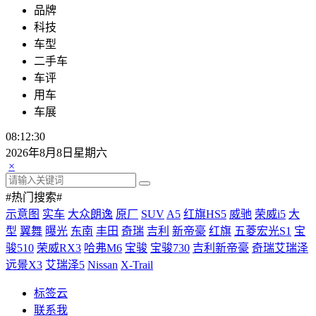
品牌
科技
车型
二手车
车评
用车
车展
08:12:31
2026年8月8日星期六
×
#热门搜索#
示意图
实车
大众朗逸
原厂
SUV
A5
红旗HS5
威驰
荣威i5
大
型
翼舞
曝光
东南
丰田
奇瑞
吉利
新帝豪
红旗
五菱宏光S1
宝
骏510
荣威RX3
哈弗M6
宝骏
宝骏730
吉利新帝豪
奇瑞艾瑞泽
远景X3
艾瑞泽5
Nissan
X-Trail
标签云
联系我