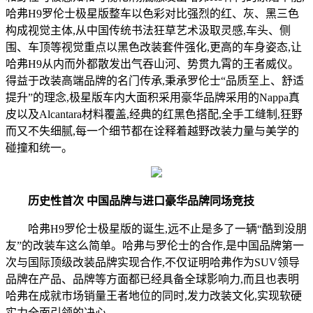
哈弗H9罗伦士极星版整车以色彩对比强烈的红、灰、黑三色
构成视觉主体,从中国传统书法狂草艺术汲取灵感,车头、侧
围、车顶等视觉重点以黑色改装套件强化,更高的车身姿态,让
哈弗H9从内而外都散发出气吞山河、势贯九霄的王者威仪。
得益于改装高端品牌的名门传承,秉承罗伦士“品质至上、舒适
提升”的理念,极星版车内大面积采用豪华品牌采用的Nappa真
皮以及Alcantara材料覆盖,经典的红黑色搭配,全手工缝制,狂野
而又不失细腻,每一个细节都在诠释着越野改装力量与美学的
碰撞和统一。
历史性首次 中国品牌与进口
豪华
品牌同场竞技
哈弗H9罗伦士极星版的诞生,远不止是多了一辆“酷到没朋
友”的改装车这么简单。哈弗与罗伦士的合作,是中国品牌第一
次与国际顶级改装品牌实现合作,不仅证明哈弗作为SUV领导
品牌在产品、品牌等方面都已经具备全球影响力,而且也表明
哈弗在成就市场销量王者地位的同时,发力改装文化,实现软硬
实力全面引领的决心。