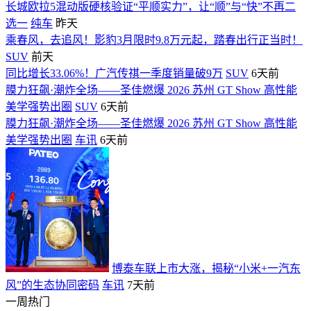
长城欧拉5混动版硬核验证“平顺实力”，让“顺”与“快”不再二
选一
纯车
昨天
乘春风，去追风！影豹3月限时9.8万元起，踏春出行正当时！
SUV
前天
同比增长33.06%！广汽传祺一季度销量破9万
SUV
6天前
膜力狂飙·潮炸全场——圣佳燃爆 2026 苏州 GT Show 高性能
美学强势出圈
SUV
6天前
膜力狂飙·潮炸全场——圣佳燃爆 2026 苏州 GT Show 高性能
美学强势出圈
车讯
6天前
博泰车联上市大涨，揭秘“小米+一汽东
风”的生态协同密码
车讯
7天前
一周热门