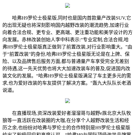
哈弗H9罗伦士极星版,同时也是国内首款量产改装SUV,它
的出现无疑也将深刻影响国内越野改装的潮流趋势,加速行业
向着合法合规、更专业、更高端、更注重功能和美学设计的方
向发展。赤林改装创始人李中科表示:“专业定制,合法合规,哈
弗H9罗伦士极星版真正做到了前置改装,对行业影响重大。”由
于“前置改装”的身份,哈弗H9罗伦士极星版无论是在上牌、保
险、以及品牌售后服务方面,都与普通量产车享受完全无差别
的待遇,这一先天优势也将大大加速改装车的普及,促进国内改
装文化的发展。“哈弗H9罗伦士极星版满足了车主更多元的需
求,也为爱好改装的车友提供了解决方案。”轰九大队队长老酒
说道。
在直播现场,资深改装爱好者溜溜哥与越野e族北京大队牧
狼等一直活跃在改装圈的大咖,在分享个人越野改装生活和经
历之余,也纷纷对哈弗与罗伦士的合作特别是H9罗伦士极星版
给出了积极回应和高度认可。“哈弗H9与国际顶级改装品牌罗