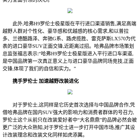
此外,哈弗H9罗伦士极星版在平行进口渠道销售,满足高端
越野人群对个性化、豪华感和优越感的核心需求,和以普拉
多、兰德酷路泽、奔驰G系、路虎揽胜、雷克萨斯LX570为代
表的进口豪华SUV正面交锋,近距离过招。哈弗品牌市场策划
总监张福志表示:“哈弗H9罗伦士极星版进入平行进口车渠道,
是中国品牌第一次真正意义上与进口豪华品牌同场竞技,正面
交锋,体现了我们的自信和实力。”
携手罗伦士
加速越野改装进化
对于罗伦士,这同样是它历史首次选择与中国品牌合作,凭
借哈弗品牌在国内SUV强大的影响力和消费者群体的号召力,
罗伦士这个从前只在改装爱好者中“大名鼎鼎”的品牌必然会被
更广泛的大众熟知,对于罗伦士进一步打开中国市场,推广其设
计改装理念和改装文化同样如虎添翼。