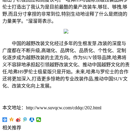
伦士打造出了我认为是目前最酷的量产改装车,够狂、够拽,够
野,而且分寸拿捏的非常到位,特别生动地诠释了什么是燃烧的
力量美学。”溜溜哥表示。
中国的越野改装文化经过多年的生根发芽,改装的深度与
广度都在不断升级,高端化、品牌化、品质化、个性化、定制
化逐步成为越野改装的主流方向。作为SUV领导品牌,哈弗将
义不容辞地承担起引领越野改装文化、推动中国越野文化的责
任,哈弗H9罗伦士极星版只是开始。未来,哈弗与罗伦士的合作
还将更加深入,打造更多惊艳的专业改装作品,推动中国SUV文
化、改装文化向上发展。
本文地址：http://www.suvqcw.com/cddqc/202.html
相关推荐