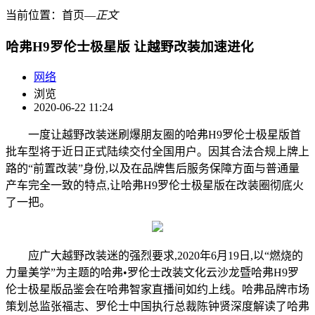
当前位置：
首页
―
正文
哈弗H9罗伦士极星版 让越野改装加速进化
网络
浏览
2020-06-22 11:24
一度让越野改装迷刷爆朋友圈的哈弗H9罗伦士极星版首
批车型将于近日正式陆续交付全国用户。因其合法合规上牌上
路的“前置改装”身份,以及在品牌售后服务保障方面与普通量
产车完全一致的特点,让哈弗H9罗伦士极星版在改装圈彻底火
了一把。
应广大越野改装迷的强烈要求,2020年6月19日,以“燃烧的
力量美学”为主题的哈弗•罗伦士改装文化云沙龙暨哈弗H9罗
伦士极星版品鉴会在哈弗智家直播间如约上线。哈弗品牌市场
策划总监张福志、罗伦士中国执行总裁陈钟贤深度解读了哈弗