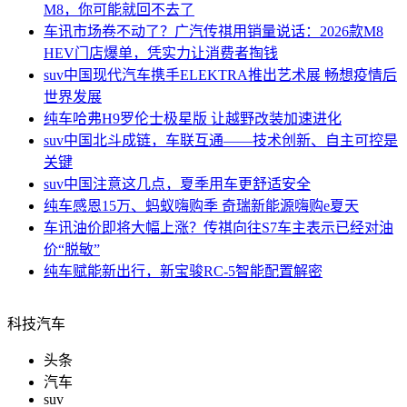
M8，你可能就回不去了
车讯
市场卷不动了？广汽传祺用销量说话：2026款M8
HEV门店爆单，凭实力让消费者掏钱
suv中国
现代汽车携手ELEKTRA推出艺术展 畅想疫情后
世界发展
纯车
哈弗H9罗伦士极星版 让越野改装加速进化
suv中国
北斗成链，车联互通——技术创新、自主可控是
关键
suv中国
注意这几点，夏季用车更舒适安全
纯车
感恩15万、蚂蚁嗨购季 奇瑞新能源嗨购e夏天
车讯
油价即将大幅上涨？传祺向往S7车主表示已经对油
价“脱敏”
纯车
赋能新出行，新宝骏RC-5智能配置解密
科技汽车
头条
汽车
suv