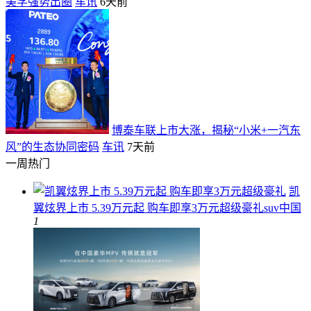
美学强势出圈
车讯
6天前
博泰车联上市大涨，揭秘“小米+一汽东
风”的生态协同密码
车讯
7天前
一周热门
凯
翼炫界上市 5.39万元起 购车即享3万元超级豪礼
suv中国
1