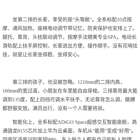
坐第二排的长辈，享受的是“头等舱”。全系标配10点按
摩、通风加热，座椅电动调节带记忆，防夹保护也安排上了。
腿托、靠背、头枕联动调节，按摩手法媲美专业SPA。电动长
滑轨配上扶手屏控制，长辈进出方便，操作顺手。没有花哨炫
技，就是让长辈坐得稳、坐得安心。
第三排的孩子，也没被忽略。1210mm的二排内高，
160mm的宽过道，小朋友在车里能自由穿梭。三排靠背最大能
调到135度，配上四挡可调水平扶手，无论靠背怎么调，胳膊
都舒服安放。满员出行，没有一个人需要将就。
智能化上，全系标配ADiGO Space超感交互智能座舱，高
通骁龙8155芯片加上华为云桌面，车机从“能用”变成“好用”。
四音区语音识别率超99%，车上每个人都有自己的私人助理，