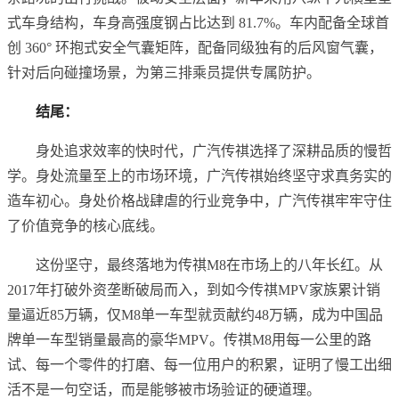
式车身结构，车身高强度钢占比达到 81.7%。车内配备全球首
创 360° 环抱式安全气囊矩阵，配备同级独有的后风窗气囊，
针对后向碰撞场景，为第三排乘员提供专属防护。
结尾：
身处追求效率的快时代，广汽传祺选择了深耕品质的慢哲
学。身处流量至上的市场环境，广汽传祺始终坚守求真务实的
造车初心。身处价格战肆虐的行业竞争中，广汽传祺牢牢守住
了价值竞争的核心底线。
这份坚守，最终落地为传祺M8在市场上的八年长红。从
2017年打破外资垄断破局而入，到如今传祺MPV家族累计销
量逼近85万辆，仅M8单一车型就贡献约48万辆，成为中国品
牌单一车型销量最高的豪华MPV。传祺M8用每一公里的路
试、每一个零件的打磨、每一位用户的积累，证明了慢工出细
活不是一句空话，而是能够被市场验证的硬道理。