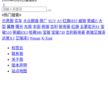
×
#热门搜索#
示意图
实车
大众朗逸
原厂
SUV
A5
红旗HS5
威驰
荣威i5
大
型
翼舞
曝光
东南
丰田
奇瑞
吉利
新帝豪
红旗
五菱宏光S1
宝
骏510
荣威RX3
哈弗M6
宝骏
宝骏730
吉利新帝豪
奇瑞艾瑞泽
远景X3
艾瑞泽5
Nissan
X-Trail
标签云
联系我
关于我
版本声明
站点地图