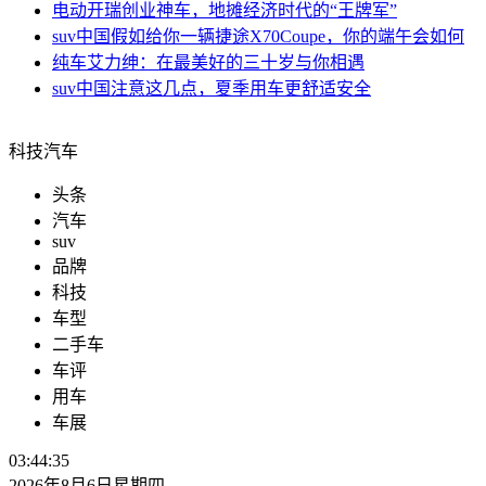
电动
开瑞创业神车，地摊经济时代的“王牌军”
suv中国
假如给你一辆捷途X70Coupe，你的端午会如何
纯车
艾力绅：在最美好的三十岁与你相遇
suv中国
注意这几点，夏季用车更舒适安全
科技汽车
头条
汽车
suv
品牌
科技
车型
二手车
车评
用车
车展
03:44:36
2026年8月6日星期四