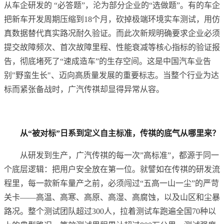
从车企研发的 “必答题”，沦为部分企业的“选做题”。有的车企
把新车开发周期压缩到18个月，砍掉极端环境实车测试，用仿
真数据替代真实路况耐久验证。而此次新规明确要求企业必须
提交故障频次、首次故障里程、性能衰减等核心指标的验证报
告，彻底堵死了“速成造车”的生存空间。这是中国汽车业告
别"野蛮生长"、迈向高质量发展的重要标志。当整个行业为达
标而紧张备战时，广汽传祺却显得异常从容。
从“被对标”日系到定义自主标准，传祺的底气从哪里来？
从研发到生产，广汽传祺的每一次”高标准”，都源于同一
个底层逻辑：把用户安全放在第一位。就譬如在传祺的研发流
程里，每一款新车量产之前，必须闯过“五高一山一尘”的严苛
关卡——高温、高寒、高原、高湿、高腐蚀，以及山区和尘暴
路况。整个测试团队超过300人，拉着测试车跑遍全国70种以