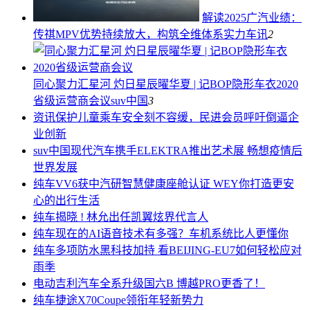
解读2025广汽业绩：
传祺MPV优势持续放大，构筑全维体系实力
车讯
2
同心聚力汇星河 灼日星辰曜华夏 | 记BOP隐形车衣2020
省级运营商会议
suv中国
3
资讯
保护儿童乘车安全刻不容缓，民进会员呼吁倒逼企
业创新
suv中国
现代汽车携手ELEKTRA推出艺术展 畅想疫情后
世界发展
纯车
VV6获中汽研智慧健康座舱认证 WEY你打造更安
心的出行生活
纯车
揭晓 ! 林允出任凯翼炫界代言人
纯车
现在的AI语音技术有多强？车机系统比人更懂你
纯车
多项防水黑科技加持 看BEIJING-EU7如何轻松应对
雨季
电动
吉利汽车全系升级国六B 博越PRO更香了！
纯车
捷途X70Coupe领衔年轻新势力