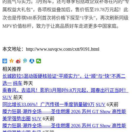
的底气与实力。3月购车，还可尊享包括政企双补等在内的“专
属权益大礼包”，各项权益叠加后，售价低至19.78万元起！此
次也是传祺M8系列首次将价格下探至“1字头”，再次刷新同级
MPV价值标杆，致力于让高品质好车走进更多中国家庭。
本文地址：http://www.suvqcw.com/cxtt/9191.html
相关推荐
长城欧拉5混动版硬核验证“平顺实力”，让“顺”与“快”不再二
选一
纯车
昨天
乘春风，去追风！影豹3月限时9.8万元起，踏春出行正当时！
SUV
前天
同比增长33.06%！广汽传祺一季度销量破9万
SUV
6天前
膜力狂飙·潮炸全场——圣佳燃爆 2026 苏州 GT Show 高性能
美学强势出圈
SUV
6天前
膜力狂飙·潮炸全场——圣佳燃爆 2026 苏州 GT Show 高性能