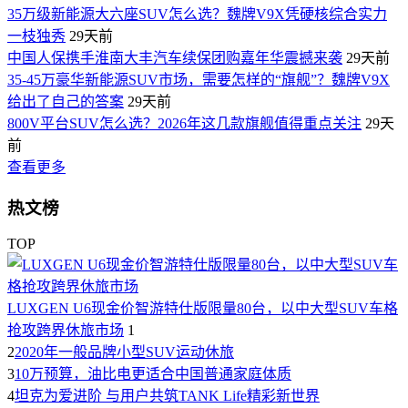
35万级新能源大六座SUV怎么选？魏牌V9X凭硬核综合实力
一枝独秀
29天前
中国人保携手淮南大丰汽车续保团购嘉年华震撼来袭
29天前
35-45万豪华新能源SUV市场，需要怎样的“旗舰”？魏牌V9X
给出了自己的答案
29天前
800V平台SUV怎么选？2026年这几款旗舰值得重点关注
29天
前
查看更多
热文榜
TOP
LUXGEN U6现金价智游特仕版限量80台，以中大型SUV车格
抢攻跨界休旅市场
1
2
2020年一般品牌小型SUV运动休旅
3
10万预算，油比电更适合中国普通家庭体质
4
坦克为爱进阶 与用户共筑TANK Life精彩新世界