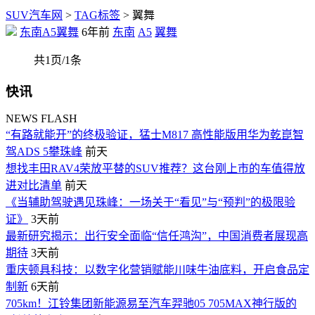
SUV汽车网
>
TAG标签
> 翼舞
东南A5翼舞
6年前
东南
A5
翼舞
共1页/1条
快讯
NEWS FLASH
“有路就能开”的终极验证，猛士M817 高性能版用华为乾崑智
驾ADS 5攀珠峰
前天
想找丰田RAV4荣放平替的SUV推荐？这台刚上市的车值得放
进对比清单
前天
《当辅助驾驶遇见珠峰：一场关于“看见”与“预判”的极限验
证》
3天前
最新研究揭示：出行安全面临“信任鸿沟”，中国消费者展现高
期待
3天前
重庆顿具科技：以数字化营销赋能川味牛油底料，开启食品定
制新
6天前
705km！江铃集团新能源易至汽车羿驰05 705MAX神行版的