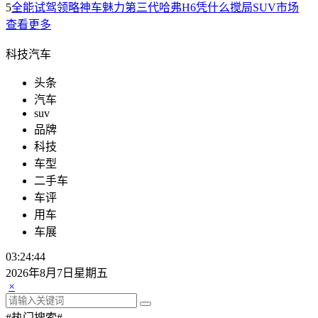
5
全能试驾领略神车魅力第三代哈弗H6凭什么搅局SUV市场
查看更多
科技汽车
头条
汽车
suv
品牌
科技
车型
二手车
车评
用车
车展
03:24:45
2026年8月7日星期五
×
#热门搜索#