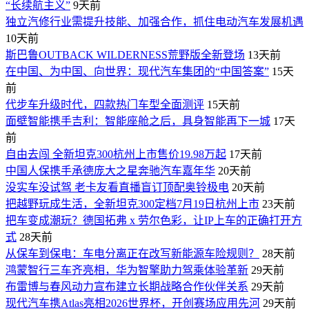
“长续航主义”
9天前
独立汽修行业需提升技能、加强合作，抓住电动汽车发展机遇
10天前
斯巴鲁OUTBACK WILDERNESS荒野版全新登场
13天前
在中国、为中国、向世界：现代汽车集团的“中国答案”
15天
前
代步车升级时代，四款热门车型全面测评
15天前
面壁智能携手吉利：智能座舱之后，具身智能再下一城
17天
前
自由去闯 全新坦克300杭州上市售价19.98万起
17天前
中国人保携手承德庞大之星奔驰汽车嘉年华
20天前
没实车没试驾 老卡友看直播盲订顶配奥铃极电
20天前
把越野玩成生活，全新坦克300定档7月19日杭州上市
23天前
​把车变成潮玩？德国拓弗 x 劳尔色彩，让IP上车的正确打开方
式
28天前
从保车到保电：车电分离正在改写新能源车险规则？
28天前
鸿蒙智行三车齐亮相，华为智擎助力驾乘体验革新
29天前
布雷博与春风动力宣布建立长期战略合作伙伴关系
29天前
现代汽车携Atlas亮相2026世界杯，开创赛场应用先河
29天前