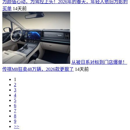
为颜值心动，为驾控上头！2026年的春天，年轻人依旧为影豹
买单
14天前
从被日系对标到门店爆单！
传祺M8狂卖48万辆，2026款更狠了
14天前
1
2
3
4
5
6
7
8
9
>>