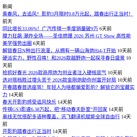
新闻
乘春风，去追风！影豹3月限时9.8万元起，踏春出行正当时！
前天
同比增长33.06%！广汽传祺一季度销量破9万
6天前
膜力狂飙·潮炸全场——圣佳燃爆 2026 苏州 GT Show 高性能
美学强势出圈
6天前
解锁春日N种出行浪漫，从拥有一辆山海炮Hi4-T开始
10天前
硬派实力，野性召唤！和2026款越野炮一起探寻春日盛景
10
天前
抢抓好春光 2026款商用炮为创业者注入硬核底气
10天前
选对搭档胜过埋头苦干 2026款金刚炮助你创富开好局
10天前
开春踏春首选座驾！年轻人为啥都偏爱影豹？解锁它的宝藏实
力
14天前
春天开影豹感受追风快乐
14天前
传祺GS3影速6.38万起，把“移动春天卧室”开回家
14天前
离线无忧搭配多语种覆盖，讯飞翻译机赋能全球自由行
14天
前
开影豹踏春出行正当时
14天前