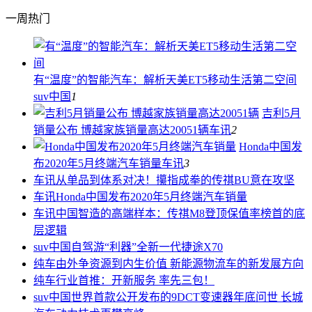
一周热门
有“温度”的智能汽车：解析天美ET5移动生活第二空间
suv中国
1
吉利5月
销量公布 博越家族销量高达20051辆
车讯
2
Honda中国发
布2020年5月终端汽车销量
车讯
3
车讯
从单品到体系对决！攥指成拳的传祺BU意在攻坚
车讯
Honda中国发布2020年5月终端汽车销量
车讯
中国智造的高端样本：传祺M8登顶保值率榜首的底
层逻辑
suv中国
自驾游“利器”全新一代捷途X70
纯车
由外争资源到内生价值 新能源物流车的新发展方向
纯车
行业首推：开新服务 率先三包！
suv中国
世界首款公开发布的9DCT变速器年底问世 长城