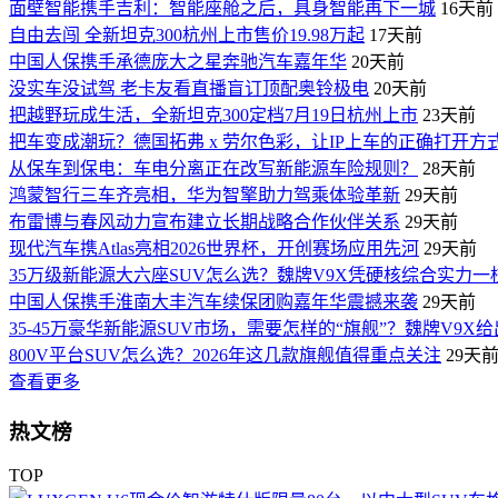
面壁智能携手吉利：智能座舱之后，具身智能再下一城
16天前
自由去闯 全新坦克300杭州上市售价19.98万起
17天前
中国人保携手承德庞大之星奔驰汽车嘉年华
20天前
没实车没试驾 老卡友看直播盲订顶配奥铃极电
20天前
把越野玩成生活，全新坦克300定档7月19日杭州上市
23天前
​把车变成潮玩？德国拓弗 x 劳尔色彩，让IP上车的正确打开方
从保车到保电：车电分离正在改写新能源车险规则？
28天前
鸿蒙智行三车齐亮相，华为智擎助力驾乘体验革新
29天前
布雷博与春风动力宣布建立长期战略合作伙伴关系
29天前
现代汽车携Atlas亮相2026世界杯，开创赛场应用先河
29天前
35万级新能源大六座SUV怎么选？魏牌V9X凭硬核综合实力一
中国人保携手淮南大丰汽车续保团购嘉年华震撼来袭
29天前
35-45万豪华新能源SUV市场，需要怎样的“旗舰”？魏牌V9X
800V平台SUV怎么选？2026年这几款旗舰值得重点关注
29天
查看更多
热文榜
TOP