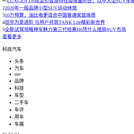
2
2020年一般品牌小型SUV运动休旅
3
10万预算，油比电更适合中国普通家庭体质
4
坦克为爱进阶 与用户共筑TANK Life精彩新世界
5
全能试驾领略神车魅力第三代哈弗H6凭什么搅局SUV市场
查看更多
科技汽车
头条
汽车
suv
品牌
科技
车型
二手车
车评
用车
车展