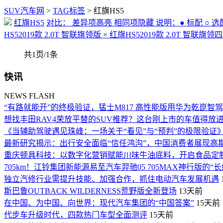
SUV汽车网
>
TAG标签
> 红旗HS5
红旗HS5
对比： 差异项高亮 相同项隐藏 说明：● 标配 ○ 选配 - 无
HS52019款 2.0T 智联旗领版 × 红旗HS52019款 2.0T 智联旗领
共1页/1条
快讯
NEWS FLASH
“有路就能开”的终极验证，猛士M817 高性能版用华为乾崑智驾A
想找丰田RAV4荣放平替的SUV推荐？这台刚上市的车值得放
《当辅助驾驶遇见珠峰：一场关于“看见”与“预判”的极限验证
最新研究揭示：出行安全面临“信任鸿沟”，中国消费者展现高
重庆顿具科技：以数字化营销赋能川味牛油底料，开启食品定
705km！江铃集团新能源易至汽车羿驰05 705MAX神行版的“
独立汽修行业需提升技能、加强合作，抓住电动汽车发展机遇
斯巴鲁OUTBACK WILDERNESS荒野版全新登场
13天前
在中国、为中国、向世界：现代汽车集团的“中国答案”
15天前
代步车升级时代，四款热门车型全面测评
15天前