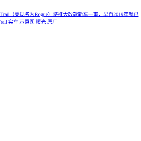
 X-Trail（美规名为Rogue）将推大改款新车一事，早自2019年就已
rail
实车
示意图
曝光
原厂