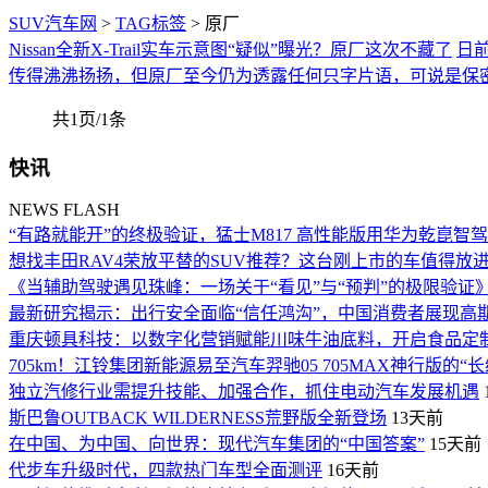
SUV汽车网
>
TAG标签
> 原厂
Nissan全新X-Trail实车示意图“疑似”曝光？原厂这次不藏了
日前
传得沸沸扬扬，但原厂至今仍为透露任何只字片语，可说是保密
共1页/1条
快讯
NEWS FLASH
“有路就能开”的终极验证，猛士M817 高性能版用华为乾崑智驾A
想找丰田RAV4荣放平替的SUV推荐？这台刚上市的车值得放
《当辅助驾驶遇见珠峰：一场关于“看见”与“预判”的极限验证
最新研究揭示：出行安全面临“信任鸿沟”，中国消费者展现高
重庆顿具科技：以数字化营销赋能川味牛油底料，开启食品定
705km！江铃集团新能源易至汽车羿驰05 705MAX神行版的“
独立汽修行业需提升技能、加强合作，抓住电动汽车发展机遇
斯巴鲁OUTBACK WILDERNESS荒野版全新登场
13天前
在中国、为中国、向世界：现代汽车集团的“中国答案”
15天前
代步车升级时代，四款热门车型全面测评
16天前