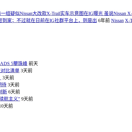
一组疑似Nissan大改款X-Trail实车示意图在IG曝光 虽说Nissan
到家；不过就在日前在IG社群平台上，则是出
6年前
Nissan
X-T
DS 5攀珠峰
前天
进对比清单
3天前
》
3天前
期待
3天前
制新
6天前
长续航主义”
9天前
10天前