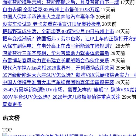
面壁智能携手吉利：智能座舱之后，具身智能再下一城
17天前
自由去闯 全新坦克300杭州上市售价19.98万起
17天前
中国人保携手承德庞大之星奔驰汽车嘉年华
20天前
没实车没试驾 老卡友看直播盲订顶配奥铃极电
20天前
把越野玩成生活，全新坦克300定档7月19日杭州上市
23天前
​把车变成潮玩？德国拓弗 x 劳尔色彩，让IP上车的正确打开方
从保车到保电：车电分离正在改写新能源车险规则？
28天前
鸿蒙智行三车齐亮相，华为智擎助力驾乘体验革新
29天前
布雷博与春风动力宣布建立长期战略合作伙伴关系
29天前
现代汽车携Atlas亮相2026世界杯，开创赛场应用先河
29天前
35万级新能源大六座SUV怎么选？魏牌V9X凭硬核综合实力一
中国人保携手淮南大丰汽车续保团购嘉年华震撼来袭
29天前
35-45万豪华新能源SUV市场，需要怎样的“旗舰”？魏牌V9X
800V平台SUV怎么选？2026年这几款旗舰值得重点关注
29天
查看更多
热文榜
TOP