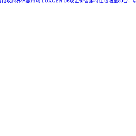
LUXGEN U6现金价智游特仕版限量80台