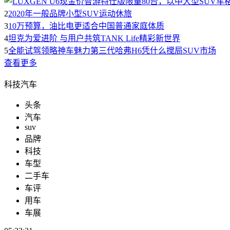
2
2020年一般品牌小型SUV运动休旅
3
10万预算，油比电更适合中国普通家庭体质
4
坦克为爱进阶 与用户共筑TANK Life精彩新世界
5
全能试驾领略神车魅力第三代哈弗H6凭什么搅局SUV市场
查看更多
科技汽车
头条
汽车
suv
品牌
科技
车型
二手车
车评
用车
车展