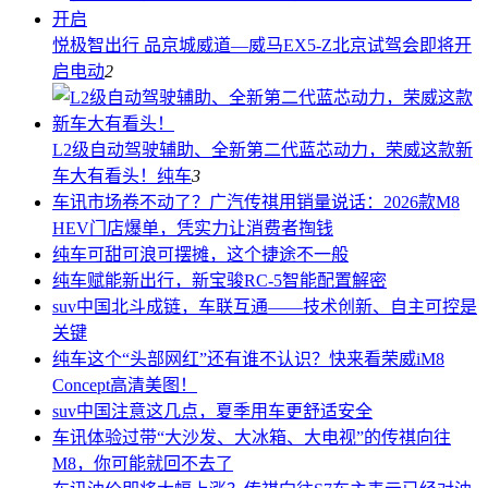
悦极智出行 品京城威道—威马EX5-Z北京试驾会即将开
启
电动
2
L2级自动驾驶辅助、全新第二代蓝芯动力，荣威这款新
车大有看头！
纯车
3
车讯
市场卷不动了？广汽传祺用销量说话：2026款M8
HEV门店爆单，凭实力让消费者掏钱
纯车
可甜可浪可摆摊，这个捷途不一般
纯车
赋能新出行，新宝骏RC-5智能配置解密
suv中国
北斗成链，车联互通——技术创新、自主可控是
关键
纯车
这个“头部网红”还有谁不认识？快来看荣威iM8
Concept高清美图！
suv中国
注意这几点，夏季用车更舒适安全
车讯
体验过带“大沙发、大冰箱、大电视”的传祺向往
M8，你可能就回不去了