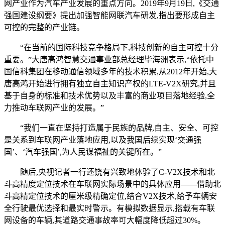
网产业作为汽车产业发展的重点方向。2019年9月19日,《交通
强国建设纲要》提出加强智能网联汽车研发,指出要形成自主
可控的完整的产业链。
“在当前的国际科技竞争格局下,科技创新的自主可控十分
重要。”大唐高鸿智慧交通事业部总经理毕海洲表示,“依托中
国信科集团在移动通信领域多年的技术积累,从2012年开始,大
唐高鸿开始进行拥有独立自主知识产权的LTE-V2X研究,并且
基于自身的标准和技术优势以及丰富的商业项目落地经验,全
力推动车联网产业的发展。”
“我们一直在坚持打造属于民族的品牌,自主、安全、可控
是关系到车联网产业落地应用,以及我国后续实现‘交通强
国’、‘汽车强国’,为人民谋福祉的关键所在。”
随后,央视记者一行还饶有兴致地体验了C-V2X技术和北
斗高精度定位技术在车联网实际场景中的具体应用——借助北
斗高精定位技术的厘米级精确定位,结合V2X技术,给予车辆安
全行驶最优选择和最实时警示。有模拟数据显示,搭载有车联
网设备的车辆,其道路交通事故率可大幅度降低超过30%。