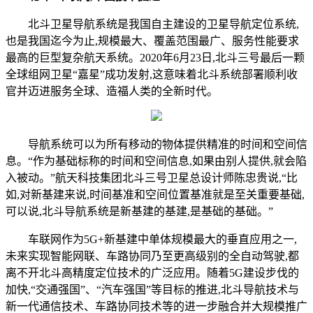
北斗卫星导航系统是我国自主建设的卫星导航定位系统,
也是我国迄今为止,规模最大、覆盖范围最广、服务性能要求
最高的巨型复杂航天系统。2020年6月23日,北斗三号最后一颗
全球组网卫星“嘉星”成功发射,这意味着北斗系统部署顺利收
官并迈进服务全球、造福人类的全新时代。
导航系统可以为所有移动的物体提供精准的时间和空间信
息。“作为基础标称的时间和空间信息,如果由别人提供,就会陷
入被动。”航天科技集团北斗三号卫星总设计师陈忠贵说,“比
如,对新基建来说,时间基准和空间位置基准就是至关重要基础,
可以说,北斗导航系统是新基建的基建,是基础的基础。”
车联网作为5G+新基建中单体规模最大的垂直应用之一,
未来实现智能网联、车路协同乃至更高级别的全自动驾驶,都
离不开北斗高精度定位技术的广泛应用。随着5G建设步伐的
加快,“交通强国”、“汽车强国”等目标的推进,北斗导航技术与
新一代通信技术、车路协同技术等的进一步融合并大规模推广