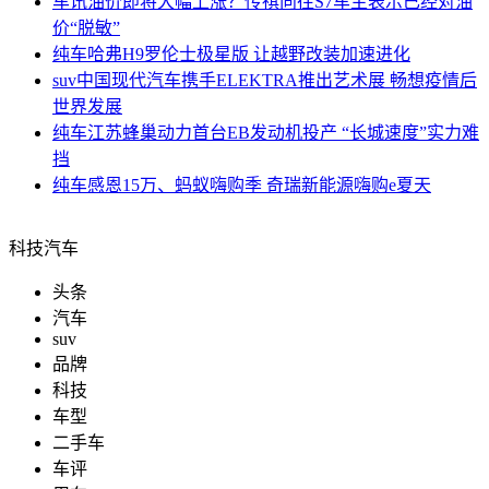
车讯
油价即将大幅上涨？传祺向往S7车主表示已经对油
价“脱敏”
纯车
哈弗H9罗伦士极星版 让越野改装加速进化
suv中国
现代汽车携手ELEKTRA推出艺术展 畅想疫情后
世界发展
纯车
江苏蜂巢动力首台EB发动机投产 “长城速度”实力难
挡
纯车
感恩15万、蚂蚁嗨购季 奇瑞新能源嗨购e夏天
科技汽车
头条
汽车
suv
品牌
科技
车型
二手车
车评