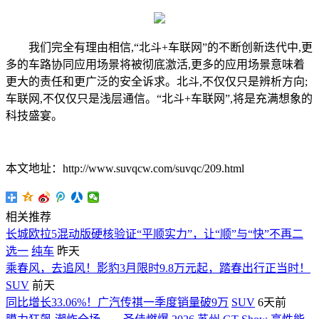
我们完全有理由相信,“北斗+车联网”的不断创新迭代中,更
多的车路协同应用场景将被彻底激活,更多的应用场景意味着
更大的责任和更广泛的安全诉求。北斗,不仅仅只是辨析方向;
车联网,不仅仅只是浅层通信。“北斗+车联网”,将是充满想象的
科技盛宴。
本文地址：http://www.suvqcw.com/suvqc/209.html
相关推荐
长城欧拉5混动版硬核验证“平顺实力”，让“顺”与“快”不再二
选一
纯车
昨天
乘春风，去追风！影豹3月限时9.8万元起，踏春出行正当时！
SUV
前天
同比增长33.06%！广汽传祺一季度销量破9万
SUV
6天前