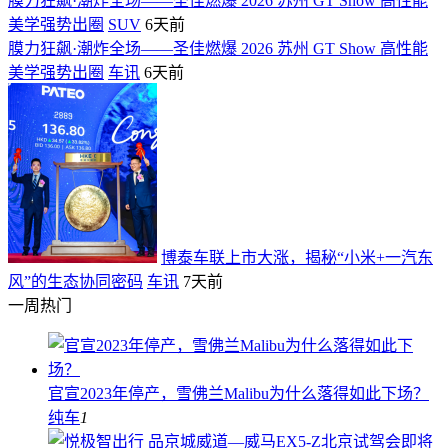
膜力狂飙·潮炸全场——圣佳燃爆 2026 苏州 GT Show 高性能
美学强势出圈
SUV
6天前
膜力狂飙·潮炸全场——圣佳燃爆 2026 苏州 GT Show 高性能
美学强势出圈
车讯
6天前
博泰车联上市大涨，揭秘“小米+一汽东
风”的生态协同密码
车讯
7天前
一周热门
官宣2023年停产，雪佛兰Malibu为什么落得如此下场？
纯车
1