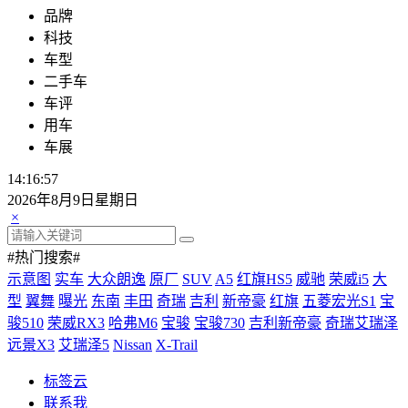
品牌
科技
车型
二手车
车评
用车
车展
14:16:57
2026年8月9日星期日
×
#热门搜索#
示意图
实车
大众朗逸
原厂
SUV
A5
红旗HS5
威驰
荣威i5
大
型
翼舞
曝光
东南
丰田
奇瑞
吉利
新帝豪
红旗
五菱宏光S1
宝
骏510
荣威RX3
哈弗M6
宝骏
宝骏730
吉利新帝豪
奇瑞艾瑞泽
远景X3
艾瑞泽5
Nissan
X-Trail
标签云
联系我