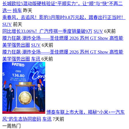
长城欧拉5混动版硬核验证“平顺实力”，让“顺”与“快”不再二
选一
纯车
昨天
乘春风，去追风！影豹3月限时9.8万元起，踏春出行正当时！
SUV
前天
同比增长33.06%！广汽传祺一季度销量破9万
SUV
6天前
膜力狂飙·潮炸全场——圣佳燃爆 2026 苏州 GT Show 高性能
美学强势出圈
SUV
6天前
膜力狂飙·潮炸全场——圣佳燃爆 2026 苏州 GT Show 高性能
美学强势出圈
车讯
6天前
博泰车联上市大涨，揭秘“小米+一汽东
风”的生态协同密码
车讯
7天前
一周热门