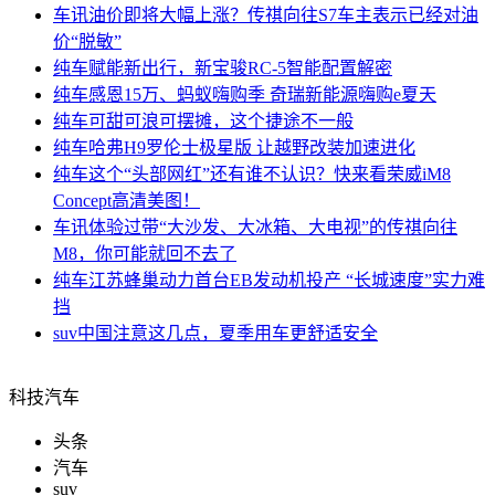
车讯
油价即将大幅上涨？传祺向往S7车主表示已经对油
价“脱敏”
纯车
赋能新出行，新宝骏RC-5智能配置解密
纯车
感恩15万、蚂蚁嗨购季 奇瑞新能源嗨购e夏天
纯车
可甜可浪可摆摊，这个捷途不一般
纯车
哈弗H9罗伦士极星版 让越野改装加速进化
纯车
这个“头部网红”还有谁不认识？快来看荣威iM8
Concept高清美图！
车讯
体验过带“大沙发、大冰箱、大电视”的传祺向往
M8，你可能就回不去了
纯车
江苏蜂巢动力首台EB发动机投产 “长城速度”实力难
挡
suv中国
注意这几点，夏季用车更舒适安全
科技汽车
头条
汽车
suv