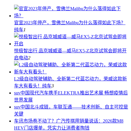
官宣2023年停产，雪佛兰Malibu为什么落得如此下场？
纯车
1
悦极智出行 品京城威道—威马EX5-Z北京试驾会即将开
启
电动
2
L2级自动驾驶辅助、全新第二代蓝芯动力，荣威这款新
车大有看头！
纯车
3
suv中国
现代汽车携手ELEKTRA推出艺术展 畅想疫情后
世界发展
suv中国
北斗成链，车联互通——技术创新、自主可控是
关键
车讯
市场卷不动了？广汽传祺用销量说话：2026款M8
HEV门店爆单，凭实力让消费者掏钱