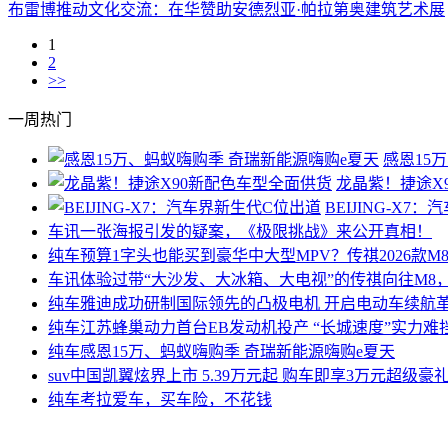
布雷博推动文化交流：在华赞助安德烈亚·帕拉第奥建筑艺术展
1
2
>>
一周热门
感恩15
龙晶紫！捷途X
BEIJING-X7
车讯
一张海报引发的疑案，《极限挑战》来公开真相！
纯车
预算1字头也能买到豪华中大型MPV？传祺2026款M8
车讯
体验过带“大沙发、大冰箱、大电视”的传祺向往M8
纯车
雅迪成功研制国际领先的凸极电机 开启电动车续航
纯车
江苏蜂巢动力首台EB发动机投产 “长城速度”实力难
纯车
感恩15万、蚂蚁嗨购季 奇瑞新能源嗨购e夏天
suv中国
凯翼炫界上市 5.39万元起 购车即享3万元超级豪
纯车
考拉爱车，买车险，不花钱