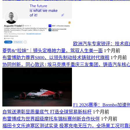
欧洲汽车专家锐评：技术底
菱势&“拉妹”｜镜头定格她力量，驾驭人生美一面
1个月前
布雷博助力尊界S800，以领先制动技术铸就时代旗舰
1个月前
协同创新，同心致远 | 埃马克携手重庆三友集团，铸造汽车核
F1 2026赛季：Brembo
自驾送港彰显质量底气 打造全球贸易新标杆
1个月前
布雷博成为世界超级摩托车锦标赛创新合作伙伴
1个月前
福田卡文乐迪寒区测试实录 极寒充电无压力，全场景工况可靠