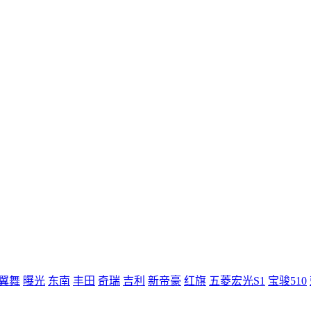
翼舞
曝光
东南
丰田
奇瑞
吉利
新帝豪
红旗
五菱宏光S1
宝骏510