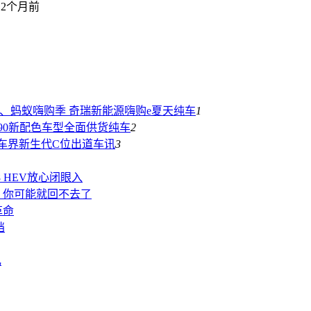
2个月前
万、蚂蚁嗨购季 奇瑞新能源嗨购e夏天
纯车
1
90新配色车型全面供货
纯车
2
：汽车界新生代C位出道
车讯
3
 HEV放心闭眼入
，你可能就回不去了
革命
挡
礼