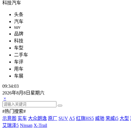
科技汽车
头条
汽车
suv
品牌
科技
车型
二手车
车评
用车
车展
09:34:04
2026年8月8日星期六
×
#热门搜索#
示意图
实车
大众朗逸
原厂
SUV
A5
红旗HS5
威驰
荣威i5
大型
艾瑞泽5
Nissan
X-Trail