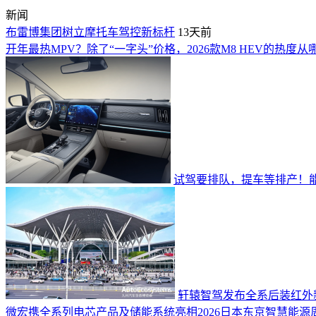
新闻
布雷博集团树立摩托车驾控新标杆
13天前
开年最热MPV？除了“一字头”价格，2026款M8 HEV的热度从
试驾要排队，提车等排产！能照
轩辕智驾发布全系后装红外
微宏携全系列电芯产品及储能系统亮相2026日本东京智慧能源